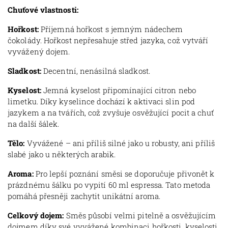
Chuťové vlastnosti:
Hořkost:
Příjemná hořkost s jemným nádechem
čokolády. Hořkost nepřesahuje střed jazyka, což vytváří
vyvážený dojem.
Sladkost:
Decentní, nenásilná sladkost.
Kyselost:
Jemná kyselost připomínající citron nebo
limetku. Díky kyselince dochází k aktivaci slin pod
jazykem a na tvářích, což zvyšuje osvěžující pocit a chuť
na další šálek.
Tělo:
Vyvážené – ani příliš silné jako u robusty, ani příliš
slabé jako u některých arabik.
Aroma:
Pro lepší poznání směsi se doporučuje přivonět k
prázdnému šálku po vypití 60 ml espressa. Tato metoda
pomáhá přesněji zachytit unikátní aroma.
Celkový dojem:
Směs působí velmi pitelně a osvěžujícím
dojmem díky své vyvážené kombinaci hořkosti, kyselosti