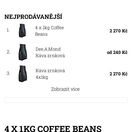
NEJPRODÁVANĚJŠÍ
4 x 1kg Coffee
1.
2 270 Kč
Beans
Dee.A.Mond
2.
od 240 Kč
Káva zrnková
Káva zrnková
3.
2 270 Kč
4x1kg
Zobrazit více
4 X 1KG COFFEE BEANS