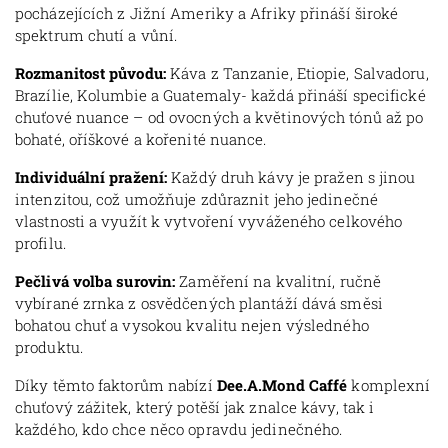
pocházejících z Jižní Ameriky a Afriky přináší široké
spektrum chutí a vůní.
Rozmanitost původu:
Káva z Tanzanie, Etiopie, Salvadoru,
Brazílie, Kolumbie a Guatemaly- každá přináší specifické
chuťové nuance – od ovocných a květinových tónů až po
bohaté, oříškové a kořenité nuance.
Individuální pražení:
Každý druh kávy je pražen s jinou
intenzitou, což umožňuje zdůraznit jeho jedinečné
vlastnosti a využít k vytvoření vyváženého celkového
profilu.
Pečlivá volba surovin:
Zaměření na kvalitní, ručně
vybírané zrnka z osvědčených plantáží dává směsi
bohatou chuť a vysokou kvalitu nejen výsledného
produktu.
Díky těmto faktorům nabízí
Dee.A.Mond Caffé
komplexní
chuťový zážitek, který potěší jak znalce kávy, tak i
každého, kdo chce něco opravdu jedinečného.