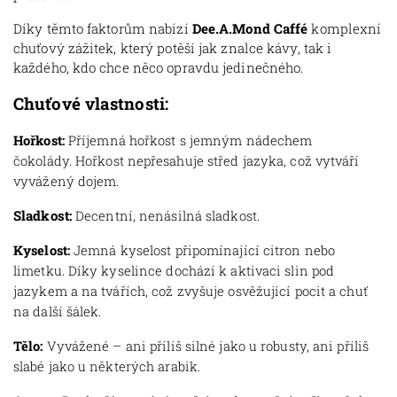
Díky těmto faktorům nabízí
Dee.A.Mond Caffé
komplexní
chuťový zážitek, který potěší jak znalce kávy, tak i
každého, kdo chce něco opravdu jedinečného.
Chuťové vlastnosti:
Hořkost:
Příjemná hořkost s jemným nádechem
čokolády.
Hořkost nepřesahuje střed jazyka, což vytváří
vyvážený dojem.
Sladkost:
Decentní, nenásilná sladkost.
Kyselost:
Jemná kyselost připomínající citron nebo
limetku. Díky kyselince dochází k aktivaci slin pod
jazykem a na tvářích, což zvyšuje osvěžující pocit a chuť
na další šálek.
Tělo:
Vyvážené – ani příliš silné jako u robusty, ani příliš
slabé jako u některých arabik.