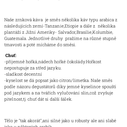
Naše zrnková káva je směs několika káv typu arabica z
následujících zemí-Tanzanie,Etiopie a dále z několika
plantáží z Jižní Ameriky- Salvador,Brasilie,Kolumbie,
Guatemala. Jednotlivé druhy pražíme na různé stupně
tmavosti a poté mícháme do směsi.
Chuť:
-příjemně hořká,nádech hořké čokolády.Hořkost
nepostupuje za střed jazyku.
-sladkost decentní
-kyselost se dá popsat jako citron/limetka. Naše směs
podle názoru degustátorů díky jemné kyselince spouští
pod jazykem a na tvářích vylučování slin,což zvyšuje
pitelnost,tj. chuť dát si další šálek.
Tělo je "tak akorát",ani silné jako u robusty ale ani slabé
jako u některých arabik.