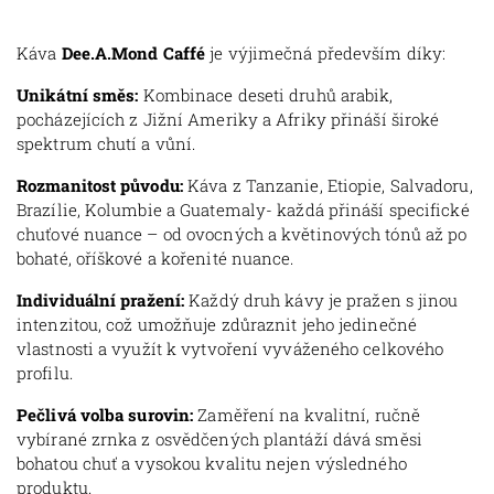
Káva
Dee.A.Mond Caffé
je výjimečná především díky:
Unikátní směs:
Kombinace deseti druhů arabik,
pocházejících z Jižní Ameriky a Afriky přináší široké
spektrum chutí a vůní.
Rozmanitost původu:
Káva z Tanzanie, Etiopie, Salvadoru,
Brazílie, Kolumbie a Guatemaly- každá přináší specifické
chuťové nuance – od ovocných a květinových tónů až po
bohaté, oříškové a kořenité nuance.
Individuální pražení:
Každý druh kávy je pražen s jinou
intenzitou, což umožňuje zdůraznit jeho jedinečné
vlastnosti a využít k vytvoření vyváženého celkového
profilu.
Pečlivá volba surovin:
Zaměření na kvalitní, ručně
vybírané zrnka z osvědčených plantáží dává směsi
bohatou chuť a vysokou kvalitu nejen výsledného
produktu.