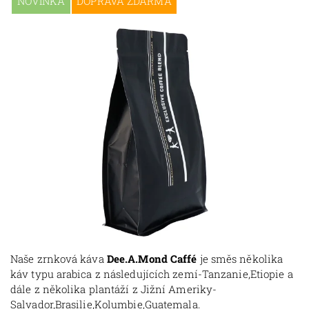
NOVINKA
DOPRAVA ZDARMA
Naše zrnková káva
Dee.A.Mond Caffé
je směs několika
káv typu arabica z následujících zemí-Tanzanie,Etiopie a
dále z několika plantáží z Jižní Ameriky-
Salvador,Brasilie,Kolumbie,
Guatemala.