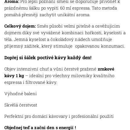
Aroma:
Pro lepší poznání směsi se doporučuje přivonět k
prázdnému šálku po vypití 60 ml espressa. Tato metoda
pomáhá přesněji zachytit unikátní aroma.
Celkový dojem:
Směs působí velmi pitelně a osvěžujícím
dojmem díky své vyvážené kombinaci hořkosti, kyselosti a
těla. Jemná kyselost a čokoládový nádech umožňuje
příjemný zážitek, který stimuluje opakovanou konzumaci.
ej si šálek poctivé kávy každý den!
Dopř
Objev intenzivní chuť a vůni čerstvě pražené
zrnkové
kávy 1 kg
– ideální pro všechny milovníky kvalitního
espressa i filtrované kávy.
Výhodné balení
Skvělá čerstvost
Perfektní pro domácí kávovary i profesionální použití
Objednej teď a začni den s energií !