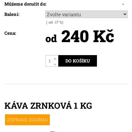
Můžeme doručit do:
-
Balení:
(
od -17
%)
240 Kč
Cena:
od
KÁVA ZRNKOVÁ 1 KG
DOPRAVA ZDARMA