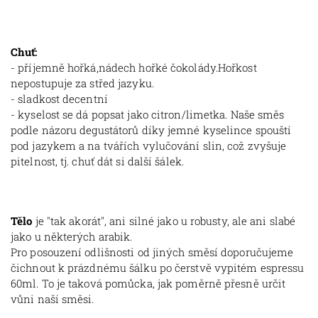
Chuť:
- příjemně hořká,nádech hořké čokolády.Hořkost
nepostupuje za střed jazyku.
- sladkost decentní
- kyselost se dá popsat jako citron/limetka. Naše směs
podle názoru degustátorů díky jemné kyselince spouští
pod jazykem a na tvářích vylučování slin, což zvyšuje
pitelnost, tj. chuť dát si další šálek.
Tělo
je "tak akorát", ani silné jako u robusty, ale ani slabé
jako u některých arabik.
Pro posouzení odlišnosti od jiných směsí doporučujeme
čichnout k prázdnému šálku po čerstvě vypitém espressu
60ml. To je taková pomůcka, jak poměrně přesně určit
vůni naší směsi.