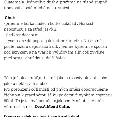
Guatemala. Jednotlivé druhy pražíme na různé stupně
tmavosti a poté mícháme do směsi.
Chuť:
-příjemně hořká,nádech hořké čokolády.Hořkost
nepostupuje za střed jazyku.
-sladkost decentní
-kyselost se dá popsat jako citron/limetka. Naše směs
podle názoru degustátorů díky jemné kyselince spouští
pod jazykem a na tvářích vylučování slin,což zvyšuje
pitelnost,tj. chuť dát si další šálek.
Tělo je "tak akorát",ani silné jako u robusty ale ani slabé
jako u některých arabik.
Pro posouzení odlišnosti od jiných směsí doporučujeme
čichnout k prázdnému šálku po čerstvě vypitém espressu
60ml. To je taková pomůcka,jak poměrně přesně určit
vůni naší směsi
Dee.A.Mond Caffé.
Dopřej si šálek poctivé kávy každý den!