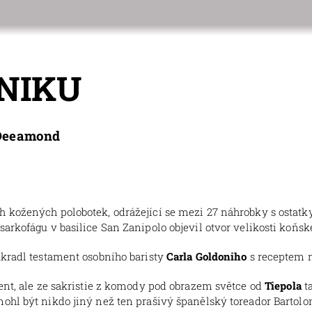
NIKU
 Deeamond
h kožených polobotek, odrážející se mezi 27 náhrobky s ostatk
arkofágu v basilice San Zanipolo objevil otvor velikosti koňsk
ukradl testament osobního baristy
Carla Goldoniho
s receptem 
ment, ale ze sakristie z komody pod obrazem světce od
Tiepola
ta
hl být nikdo jiný než ten prašivý španělský toreador Bartolom