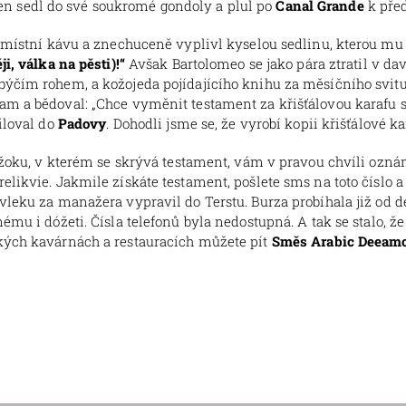
n sedl do své soukromé gondoly a plul po
Canal Grande
k pře
fé místní kávu a znechuceně vyplivl kyselou sedlinu, kterou mu
i, válka na pěsti)!“
Avšak Bartolomeo se jako pára ztratil v da
ýčím rohem, a kožojeda pojídajícího knihu za měsíčního svitu. 
tam a bědoval: „Chce vyměnit testament za křišťálovou karafu
iloval do
Padovy
. Dohodli jsme se, že vyrobí kopii křišťálové ka
o žoku, v kterém se skrývá testament, vám v pravou chvíli ozná
likvie. Jakmile získáte testament, pošlete sms na toto číslo a j
vleku za manažera vypravil do Terstu. Burza probíhala již od de
ému i dóžeti. Čísla telefonů byla nedostupná. A tak se stalo, ž
ských kavárnách a restauracích můžete pít
Směs Arabic Deeam