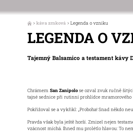
káva zrnková
Legenda o vzniku
LEGENDA O VZ
Tajemný Balsamico a testament kávy
Chrámem
San Zanipolo
se ozval zvuk ručně šitýc
tajné sednice při rutinní prohlídce mramorového s
Pokřižoval se a vykřikl: „Proboha! Snad někdo ne
Pravda však byla ještě horší. Zmizel nejen testa
vzácnost míchá. Ihned mu prolétlo hlavou: To nemo