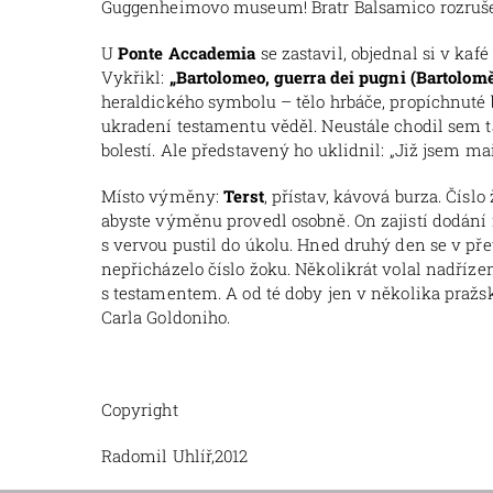
Guggenheimovo museum! Bratr Balsamico rozruše
U
Ponte Accademia
se zastavil, objednal si v ka
Vykřikl:
„Bartolomeo, guerra dei pugni (Bartoloměj
heraldického symbolu – tělo hrbáče, propíchnuté b
ukradení testamentu věděl. Neustále chodil sem 
bolestí. Ale představený ho uklidnil: „Již jsem ma
Místo výměny:
Terst
, přístav, kávová burza. Čísl
abyste výměnu provedl osobně. On zajistí dodání re
s vervou pustil do úkolu. Hned druhý den se v pře
nepřicházelo číslo žoku. Několikrát volal nadřízen
s testamentem. A od té doby jen v několika praž
Carla Goldoniho.
Copyright
Radomil Uhlíř,2012