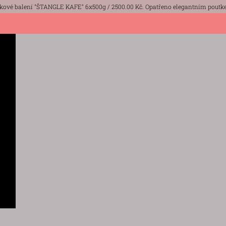
kové balení "ŠTANGLE KAFE" 6x500g / 2500.00 Kč. Opatřeno elegantním poutke
KÁVA ZRNKOVÁ