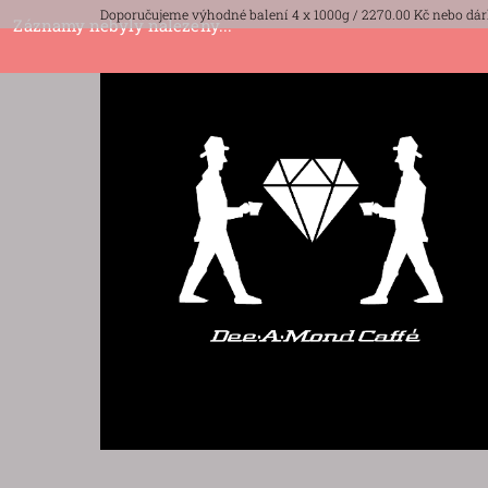
Doporučujeme výhodné balení 4 x 1000g / 2270.00 Kč nebo dár
Záznamy nebyly nalezeny...