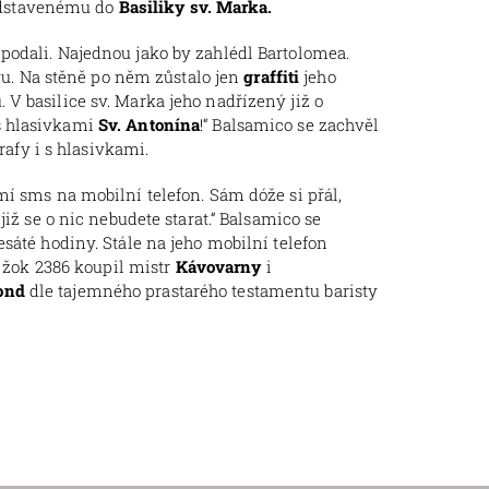
dstavenému do
Basiliky sv. Marka.
 podali. Najednou jako by zahlédl Bartolomea.
vu. Na stěně po něm zůstalo jen
graffiti
jeho
V basilice sv. Marka jeho nadřízený již o
 s hlasivkami
Sv. Antonína
!“ Balsamico se zachvěl
rafy i s hlasivkami.
mí sms na mobilní telefon. Sám dóže si přál,
iž se o nic nebudete starat.“ Balsamico se
sáté hodiny. Stále na jeho mobilní telefon
e žok 2386 koupil mistr
Kávovarny
i
ond
dle tajemného prastarého testamentu baristy