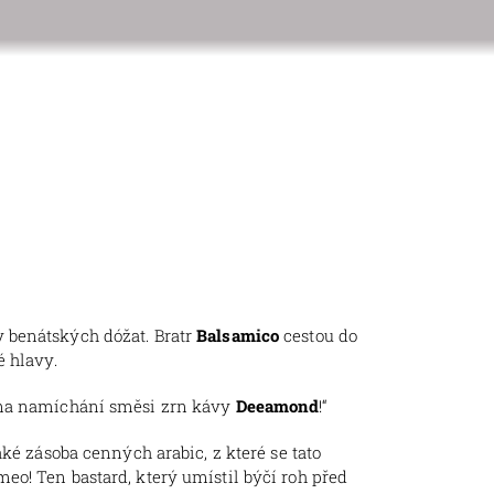
y benátských dóžat. Bratr
Balsamico
cestou do
é hlavy.
na namíchání směsi zrn kávy
Deeamond
!“
ké zásoba cenných arabic, z které se tato
eo! Ten bastard, který umístil býčí roh před