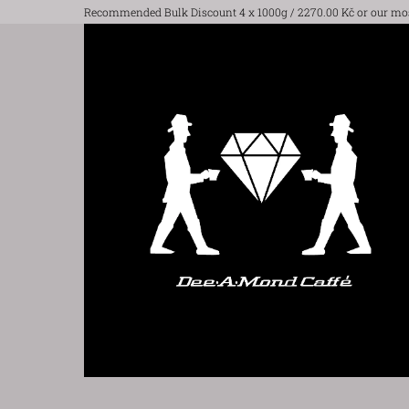
Recommended Bulk Discount 4 x 1000g / 2270.00 Kč or our mo