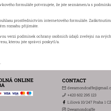
vkového formuláře potvrzujete, že jste seznámen/a s podmínk
uhlasu prostřednictvím internetového formuláře. Zaškrtnutím 
ém rozsahu přijímáte.
ovou verzi podmínek ochrany osobních údajů zveřejní na svýc
su, kterou jste správci poskytl/a.
.
DLNÁ ONLINE
CONTACT
BA
deeamondcaffe
@
gmail.
+420 602 295 123
Liliová 10/247 Praha 1 C
Deeamondcaffe