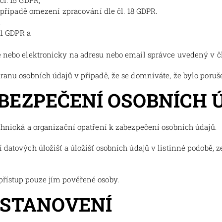
l. 15 GDPR,
opřípadě omezení zpracování dle čl. 18 GDPR.
.
21 GDPR a
nebo elektronicky na adresu nebo email správce uvedený v čl.
hranu osobních údajů v případě, že se domníváte, že bylo poru
ABEZPEČENÍ OSOBNÍCH 
echnická a organizační opatření k zabezpečení osobních údajů.
í datových úložišť a úložišť osobních údajů v listinné podobě,
přístup pouze jím pověřené osoby.
 USTANOVENÍ