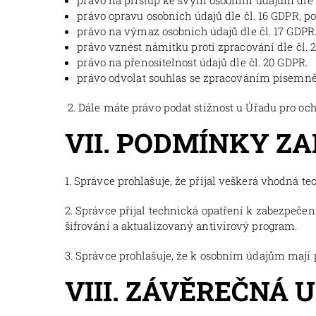
právo na přístup ke svým osobním údajům dle č
právo opravu osobních údajů dle čl. 16 GDPR, p
právo na výmaz osobních údajů dle čl. 17 GDPR
právo vznést námitku proti zpracování dle čl. 
právo na přenositelnost údajů dle čl. 20 GDPR.
právo odvolat souhlas se zpracováním písemně 
2. Dále máte právo podat stížnost u Úřadu pro oc
VII. PODMÍNKY Z
1. Správce prohlašuje, že přijal veškerá vhodná t
2. Správce přijal technická opatření k zabezpečen
šifrování a aktualizovaný antivirový program.
3. Správce prohlašuje, že k osobním údajům mají 
VIII. ZÁVĚREČNÁ