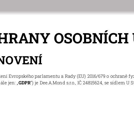
HRANY OSOBNÍCH
ANOVENÍ
ízení Evropského parlamentu a Rady (EU) 2016/679 o ochraně fy
le jen: „
GDPR
”) je Dee.A.Mond s.r.o., IČ 24815624, se sídlem U St