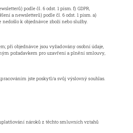
etterů) podle čl. 6 odst. 1 písm. f) GDPR,
í a newsletterů) podle čl. 6 odst. 1 písm. a)
že nedošlo k objednávce zboží nebo služby.
m; při objednávce jsou vyžadovány osobní údaje,
nutným požadavkem pro uzavření a plnění smlouvy,
pracováním jste poskytl/a svůj výslovný souhlas.
uplatňování nároků z těchto smluvních vztahů