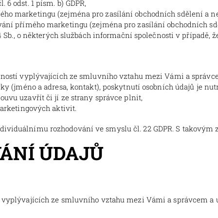
 6 odst. 1 písm. b) GDPR,
o marketingu (zejména pro zasílání obchodních sdělení a newsl
ní přímého marketingu (zejména pro zasílání obchodních sdělen
4 Sb., o některých službách informační společnosti v případě, 
nností vyplývajících ze smluvního vztahu mezi Vámi a správce
vky (jméno a adresa, kontakt), poskytnutí osobních údajů je 
vu uzavřít či jí ze strany správce plnit,
arketingových aktivit.
dividuálnímu rozhodování ve smyslu čl. 22 GDPR. S takovým z
VÁNÍ ÚDAJŮ
 vyplývajících ze smluvního vztahu mezi Vámi a správcem a 