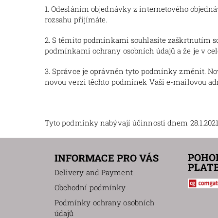
1. Odesláním objednávky z internetového objedná
rozsahu přijímáte.
2. S těmito podmínkami souhlasíte zaškrtnutím so
podmínkami ochrany osobních údajů a že je v cel
3. Správce je oprávněn tyto podmínky změnit. N
novou verzi těchto podmínek Vaši e-mailovou adre
Tyto podmínky nabývají účinnosti dnem 28.1.2021
POHO
INFORMACE PRO VÁS
PLAT
Delivery and Payment
Obchodní podmínky
Podmínky ochrany osobních
údajů