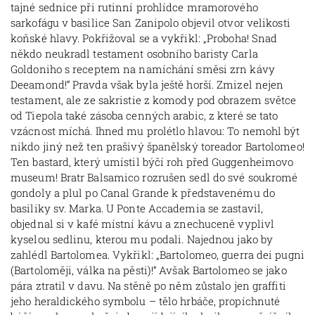
tajné sednice při rutinní prohlídce mramorového
sarkofágu v basilice San Zanipolo objevil otvor velikosti
koňské hlavy. Pokřižoval se a vykřikl: „Proboha! Snad
někdo neukradl testament osobního baristy Carla
Goldoniho s receptem na namíchání směsi zrn kávy
Deeamond!“ Pravda však byla ještě horší. Zmizel nejen
testament, ale ze sakristie z komody pod obrazem světce
od Tiepola také zásoba cenných arabic, z které se tato
vzácnost míchá. Ihned mu prolétlo hlavou: To nemohl být
nikdo jiný než ten prašivý španělský toreador Bartolomeo!
Ten bastard, který umístil býčí roh před Guggenheimovo
museum! Bratr Balsamico rozrušen sedl do své soukromé
gondoly a plul po Canal Grande k představenému do
basiliky sv. Marka. U Ponte Accademia se zastavil,
objednal si v kafé místní kávu a znechuceně vyplivl
kyselou sedlinu, kterou mu podali. Najednou jako by
zahlédl Bartolomea. Vykřikl: „Bartolomeo, guerra dei pugni
(Bartoloměji, válka na pěsti)!“ Avšak Bartolomeo se jako
pára ztratil v davu. Na stěně po něm zůstalo jen graffiti
jeho heraldického symbolu – tělo hrbáče, propíchnuté