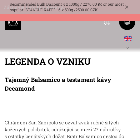
Recommended Bulk Discount 4 x 1000g / 2270.00 Kč or our most
Záznamy nebyly nalezeny...
popular "ŠTANGLE KAFE" - 6 x 500g /2500.00 CZK
LEGENDA O VZNIKU
Tajemný Balsamico a testament kávy
Deeamond
Chrámem San Zanipolo se ozval zvuk ručně šitých
kožených polobotek, odrážející se mezi 27 náhrobky
s ostatky benátských dóžat. Bratr Balsamico cestou do