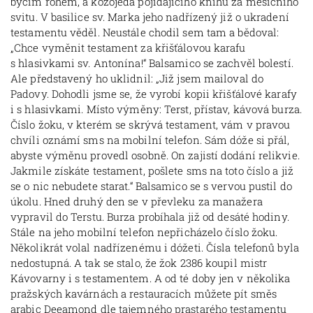
býčím rohem, a kožojeda pojídajícího knihu za měsíčního
svitu. V basilice sv. Marka jeho nadřízený již o ukradení
testamentu věděl. Neustále chodil sem tam a bědoval:
„Chce vyměnit testament za křišťálovou karafu
s hlasivkami sv. Antonína!“ Balsamico se zachvěl bolestí.
Ale představený ho uklidnil: „Již jsem mailoval do
Padovy. Dohodli jsme se, že vyrobí kopii křišťálové karafy
i s hlasivkami. Místo výměny: Terst, přístav, kávová burza.
Číslo žoku, v kterém se skrývá testament, vám v pravou
chvíli oznámí sms na mobilní telefon. Sám dóže si přál,
abyste výměnu provedl osobně. On zajistí dodání relikvie.
Jakmile získáte testament, pošlete sms na toto číslo a již
se o nic nebudete starat.“ Balsamico se s vervou pustil do
úkolu. Hned druhý den se v převleku za manažera
vypravil do Terstu. Burza probíhala již od desáté hodiny.
Stále na jeho mobilní telefon nepřicházelo číslo žoku.
Několikrát volal nadřízenému i dóžeti. Čísla telefonů byla
nedostupná. A tak se stalo, že žok 2386 koupil mistr
Kávovarny i s testamentem. A od té doby jen v několika
pražských kavárnách a restauracích můžete pít směs
arabic Deeamond dle tajemného prastarého testamentu